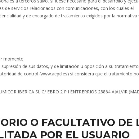
nales a terceros salvo, si fuese necesario para el desarrollo y ejecu
res de servicios relacionados con comunicaciones, con los cuales el
encialidad y de encargado de tratamiento exigidos por la normativa 
ier momento.
y supresión de sus datos, y de limitación u oposición a su tratamiento
utoridad de control (www.aepd.es) si considera que el tratamiento no
MICOR IBERICA SL C/ EBRO 2 P.I ENTRERRIOS 28864 AJALVIR (MA
ORIO O FACULTATIVO DE 
LITADA POR EL USUARIO