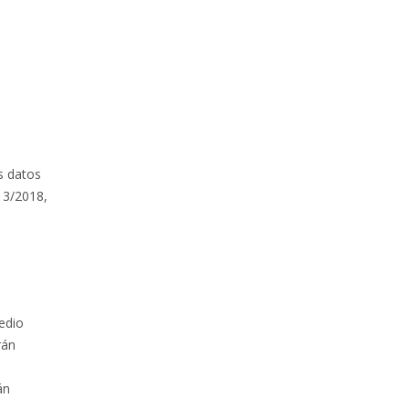
s datos
 3/2018,
edio
rán
án