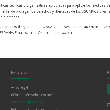
cas técnicas y organizativas apropiadas para aplicar las medidas d
l fin de proteger los derechos y libertades de los USUARIOS y les 
 ejercerlos.
idad, puedes dirigirte al RESPONSABLE a través de SUMICOR IBERICA 
ESPAÑA. Email: sumicor@sumicoriberica.com
Enlaces
S
Aviso legal
Información sobre cookies
Política de privacidad
C
Política evaluación proveedores