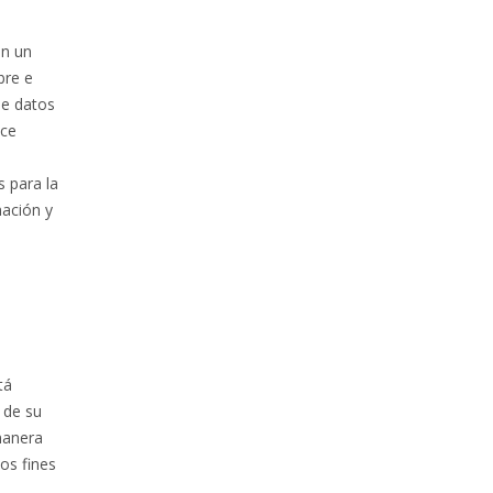
on un
bre e
de datos
ace
s para la
mación y
tá
 de su
manera
los fines