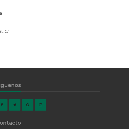
e
ha
SL C/
iguenos
ontacto