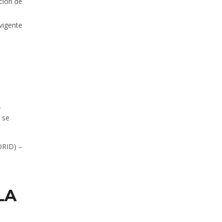
ción de
vigente
.
 se
DRID) –
LA